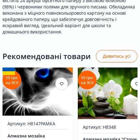
містить 24 аркуші офсетного паперу з високою білизною
(98%) і червоними полями для зручного письма. Обкладинка
виконана з міцного повнокольорового картону на основі
крейдованого паперу, що забезпечує довговічність і
яскравий вигляд. Ідеальний варіант для школи та
домашнього використання.
Рекомендовані товари
Дивитись усі
Артикул: H8147РАМКА
Артикул: H8348
Алмазна мозаїка
Алмазна мозаїка "Стоун-