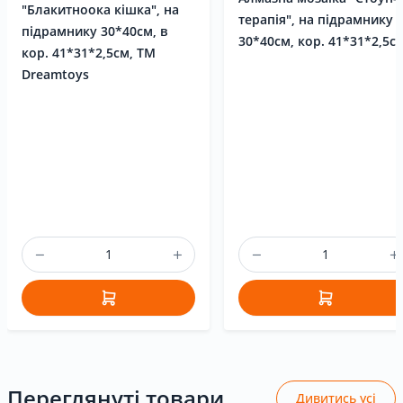
"Блакитноока кішка", на
терапія", на підрамнику
підрамнику 30*40см, в
30*40см, кор. 41*31*2,5с
кор. 41*31*2,5см, ТМ
Dreamtoys
Переглянуті товари
Дивитись усі