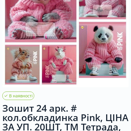
Контакти
UK
|
RU
Вхід
|
Реєстрація
В наявності
Зошит 24 арк. #
кол.обкладинка Pink, ЦІНА
ЗА УП. 20ШТ, ТМ Тетрада,