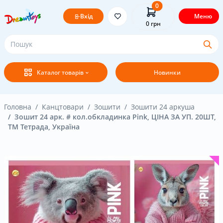
0
Вхід
Меню
0
грн
Головна
Каталог товарів
Новинки
Постачальникам
Покупцям
Головна
Канцтовари
Зошити
Зошити 24 аркуша
Зошит 24 арк. # кол.обкладинка Pink, ЦІНА ЗА УП. 20ШТ,
ТМ Тетрада, Україна
Оплата і доставка
Новини
Бренди
Акція