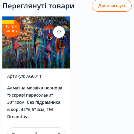
Переглянуті товари
Дивитись усі
Артикул: AG0011
Алмазна мозаїка неонова
"Яскраві парасольки"
30*40см, без підрамника,
в кор. 42*6,5*4см, ТМ
Dreamtoys