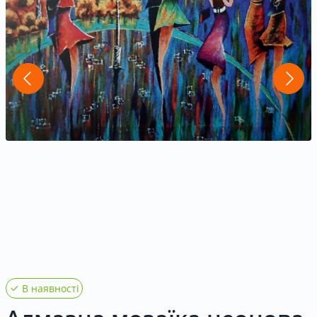
Контакти
UK
|
RU
Вхід
|
Реєстрація
В наявності