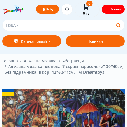
0
Вхід
Меню
0
грн
Головна
Каталог товарів
Новинки
Постачальникам
Покупцям
Головна
Алмазна мозаїка
Абстракція
Алмазна мозаїка неонова "Яскраві парасольки" 30*40см,
без підрамника, в кор. 42*6,5*4см, ТМ Dreamtoys
Оплата і доставка
Новини
Бренди
Акція