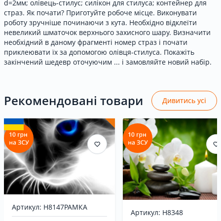
d=2мм; олівець-стилус; силікон для стилуса; контейнер для
страз. Як почати? Приготуйте робоче місце. Виконувати
роботу зручніше починаючи з кута. Необхідно відклеїти
невеликий шматочок верхнього захисного шару. Визначити
необхідний в даному фрагменті номер страз і почати
приклеювати їх за допомогою олівця-стилуса. Покажіть
закінчений шедевр оточуючим ... і замовляйте новий набір.
Рекомендовані товари
Дивитись усі
Артикул: H8147РАМКА
Артикул: H8348