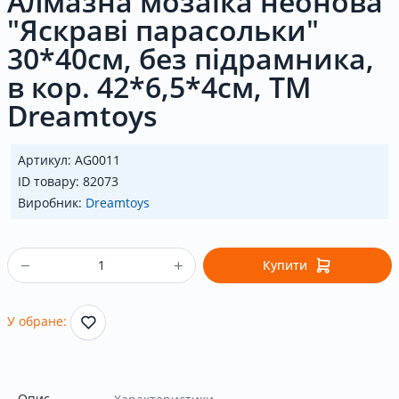
Алмазна мозаїка неонова
"Яскраві парасольки"
30*40см, без підрамника,
в кор. 42*6,5*4см, ТМ
Dreamtoys
Артикул: AG0011
ID товару: 82073
Виробник:
Dreamtoys
Купити
У обране:
Опис