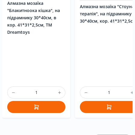
Алмазна мозаїка
Алмазна мозаїка "Стоун-
"Блакитноока кішка", на
терапія", на підрамнику
підрамнику 30*40см, в
30*40см, кор. 41*31*2,5с
кор. 41*31*2,5см, ТМ
Dreamtoys