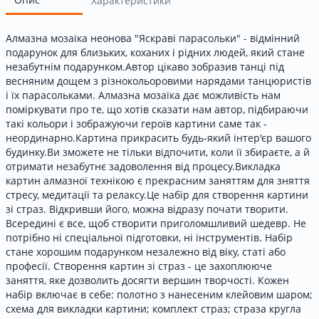
Характеристики
Алмазна мозаїка неонова "Яскраві парасольки" - відмінний
подарунок для близьких, коханих і рідних людей, який стане
незабутнім подарунком.Автор цікаво зобразив танці під
весняним дощем з різнокольоровими нарядами танцюристів
і їх парасольками. Алмазна мозаїка дає можливість нам
поміркувати про те, що хотів сказати нам автор, підбираючи
такі кольори і зображуючи героїв картини саме так -
неординарно.Картина прикрасить будь-який інтер'єр вашого
будинку.Ви зможете не тільки відпочити, коли її збираєте, а й
отримати незабутнє задоволення від процесу.Викладка
картин алмазної технікою є прекрасним заняттям для зняття
стресу, медитації та релаксу.Це набір для створення картини
зі страз. Відкривши його, можна відразу почати творити.
Всередині є все, щоб створити приголомшливий шедевр. Не
потрібно ні спеціальної підготовки, ні інструментів. Набір
стане хорошим подарунком незалежно від віку, статі або
професії. Створення картин зі страз - це захоплююче
заняття, яке дозволить досягти вершин творчості. Кожен
набір включає в себе: полотно з нанесеним клейовим шаром;
схема для викладки картини; комплект страз; страза кругла