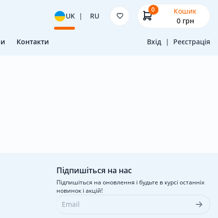
0
Кошик
UK
|
RU
0
грн
ни
Контакти
Вхід
|
Реєстрація
Підпишіться на нас
Підпишіться на оновлення і будьте в курсі останніх
новинок і акцій!