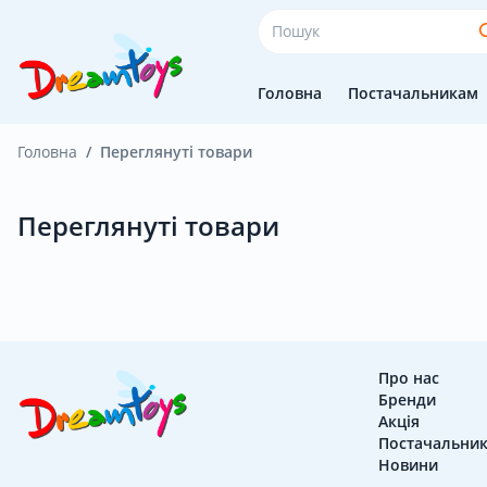
Головна
Постачальникам
Головна
Переглянуті товари
Головна
Переглянуті товари
Постачальникам
Покупцям
Про нас
Бренди
Акція
Оплата і доставка
Постачальни
Новини