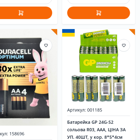
Артикул: 001185
Батарейка GP 24G-S2
сольова R03, AAA, ЦІНА ЗА
кул: 158696
УП. 40ШТ, у кор. 8*5*4см