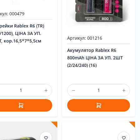
кул: 000479
рейки Rablex R6 (TR)
0/1200), ЦІНА ЗА УП.
Артикул: 001216
, кор.16,5*7*5,5см
Акумулятор Rablex R6
800mAh ЦІНА ЗА УП. 2ШТ
(2/24/240) (16)
Вхід
|
Реєстрація