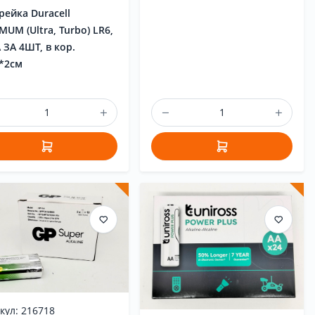
рейка Duracell
MUM (Ultra, Turbo) LR6,
 ЗА 4ШТ, в кор.
*2см
кул: 216718