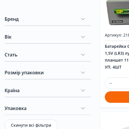
Новини
Бренд
Бренди
Артикул: 21
Вік
Батарейка G
Акція
1,5V (LR3) 
Стать
планшет 11
УП. 4ШТ
Розмір упаковки
Контакти
Країна
Упаковка
Скинути всі фільтри
UK
|
RU