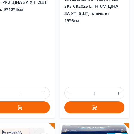
 - PK2 ЦІНА ЗА УП. 2ШТ,
SP5 CR2025 LITHIUM ЦІНА
р. 9*12*4см
ЗА УП. 5ШТ, планшет
19*6см