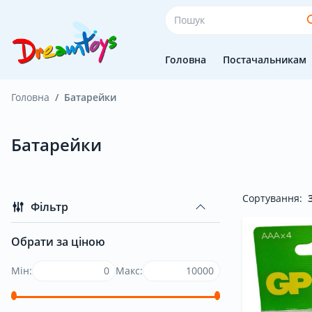
Головна
Постачальникам
Головна
Батарейки
Головна
Батарейки
Постачальникам
Сортування:
Фільтр
Покупцям
Обрати за ціною
Мін:
Макс:
Оплата і доставка