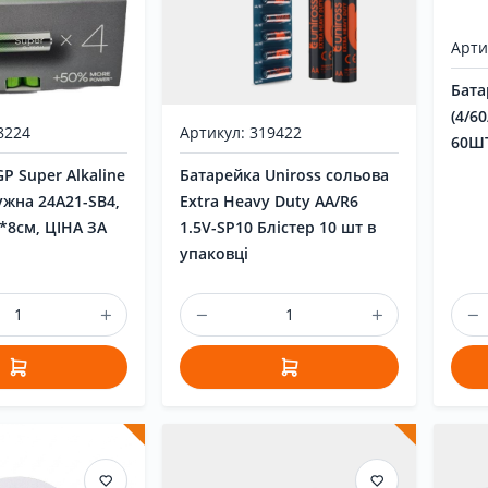
Арти
Бата
(4/6
8224
Артикул: 319422
60ШТ
P Super Alkaline
Батарейка Uniross сольова
лужна 24A21-SB4,
Extra Heavy Duty AA/R6
*8см, ЦІНА ЗА
1.5V-SP10 Блістер 10 шт в
упаковці