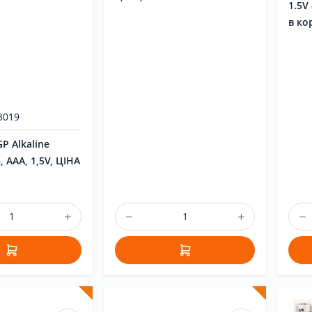
1.5V
в ко
3019
P Alkaline
, АAA, 1,5V, ЦІНА