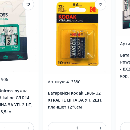
Арти
Бата
Powe
- BX
кор.
1906
Артикул: 413380
Uniross лужна
Батарейки Kodak LR06-U2
Alkaline C/LR14
XTRALIFE ЦІНА ЗА УП. 2ШТ,
ЦІНА ЗА УП. 2ШТ,
планшет 12*8см
*3,5см