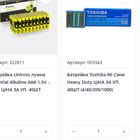
кул: 322811
Артикул: 059343
рейка Uniross лужна
Батрейки Toshiba R6 Синя
tial Alkaline AAA 1.5V -
Heavy Duty ЦІНА ЗА УП.
 ЦІНА ЗА УП. 40ШТ
40ШТ (4/40/200/1000)