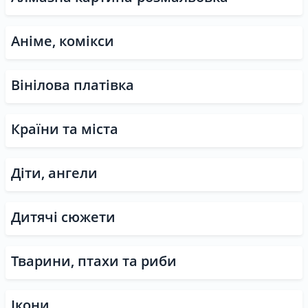
Контакти
Аніме, комікси
Вінілова платівка
Країни та міста
UK
|
RU
Вхід
|
Реєстрація
Діти, ангели
Дитячі сюжети
Тварини, птахи та риби
Ікони