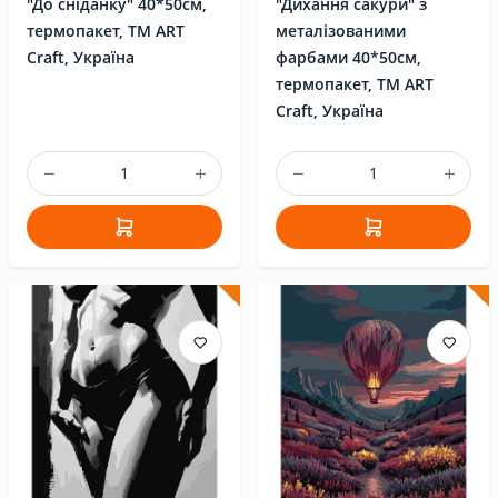
"До сніданку" 40*50см,
"Дихання сакури" з
термопакет, ТМ ART
металізованими
Craft, Україна
фарбами 40*50см,
термопакет, ТМ ART
Craft, Україна