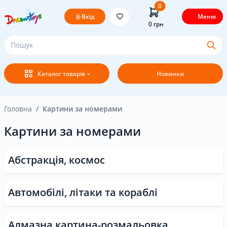
0
Вхід
Меню
0
грн
Головна
Каталог товарів
Новинки
Постачальникам
Покупцям
Головна
Картини за номерами
Картини за номерами
Оплата і доставка
Абстракція, космос
Новини
Бренди
Автомобілі, літаки та кораблі
Акція
Алмазна картина-розмальовка