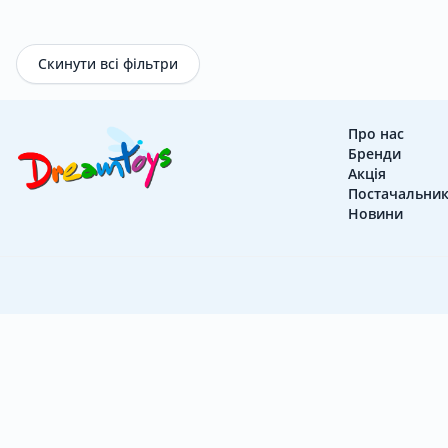
Новини
Скинути всі фільтри
Бренди
Про нас
Бренди
Акція
Акція
Постачальни
Новини
Контакти
UK
|
RU