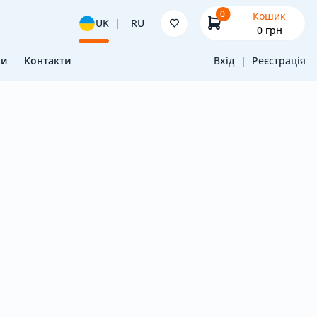
0
Кошик
UK
|
RU
0
грн
ни
Контакти
Вхід
|
Реєстрація