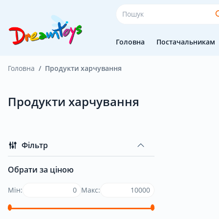
Головна
Постачальникам
Головна
Продукти харчування
Головна
Продукти харчування
Постачальникам
Фільтр
Покупцям
Обрати за ціною
Мін:
Макс:
Оплата і доставка