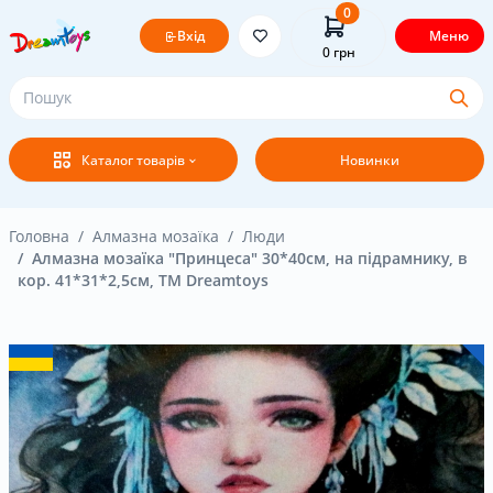
0
Вхід
Меню
0
грн
Головна
Каталог товарів
Новинки
Постачальникам
Покупцям
Головна
Алмазна мозаїка
Люди
Алмазна мозаїка "Принцеса" 30*40см, на підрамнику, в
кор. 41*31*2,5см, ТМ Dreamtoys
Оплата і доставка
Новини
Бренди
Акція