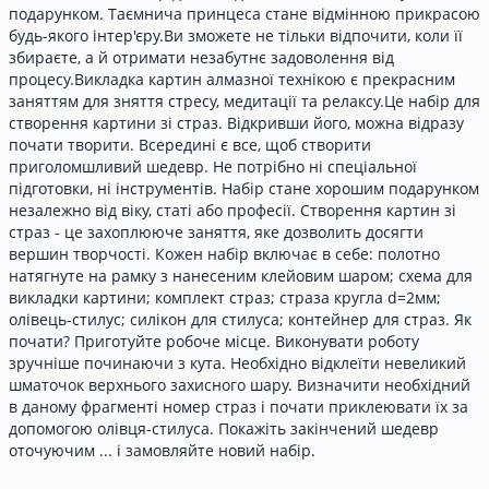
подарунком. Таємнича принцеса стане відмінною прикрасою
будь-якого інтер'єру.Ви зможете не тільки відпочити, коли її
збираєте, а й отримати незабутнє задоволення від
процесу.Викладка картин алмазної технікою є прекрасним
заняттям для зняття стресу, медитації та релаксу.Це набір для
створення картини зі страз. Відкривши його, можна відразу
почати творити. Всередині є все, щоб створити
приголомшливий шедевр. Не потрібно ні спеціальної
підготовки, ні інструментів. Набір стане хорошим подарунком
незалежно від віку, статі або професії. Створення картин зі
страз - це захоплююче заняття, яке дозволить досягти
вершин творчості. Кожен набір включає в себе: полотно
натягнуте на рамку з нанесеним клейовим шаром; схема для
викладки картини; комплект страз; страза кругла d=2мм;
олівець-стилус; силікон для стилуса; контейнер для страз. Як
почати? Приготуйте робоче місце. Виконувати роботу
зручніше починаючи з кута. Необхідно відклеїти невеликий
шматочок верхнього захисного шару. Визначити необхідний
в даному фрагменті номер страз і почати приклеювати їх за
допомогою олівця-стилуса. Покажіть закінчений шедевр
оточуючим ... і замовляйте новий набір.