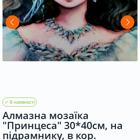
Контакти
UK
|
RU
Вхід
|
Реєстрація
В наявності
Алмазна мозаїка
"Принцеса" 30*40см, на
підрамнику, в кор.