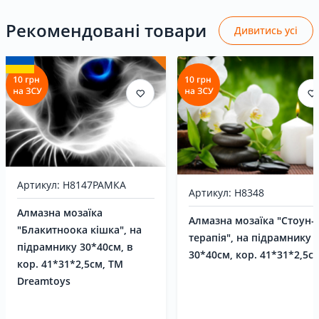
Рекомендовані товари
Дивитись усі
Артикул: H8147РАМКА
Артикул: H8348
Алмазна мозаїка
Алмазна мозаїка "Стоун-
"Блакитноока кішка", на
терапія", на підрамнику
підрамнику 30*40см, в
30*40см, кор. 41*31*2,5с
кор. 41*31*2,5см, ТМ
Dreamtoys