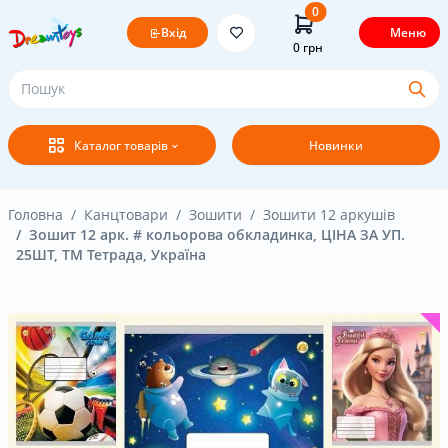
0
Вхід
Меню
0
грн
Головна
Каталог товарів
Новинки
Постачальникам
Покупцям
Головна
Канцтовари
Зошити
Зошити 12 аркушів
Зошит 12 арк. # кольорова обкладинка, ЦІНА ЗА УП.
25ШТ, ТМ Тетрада, Україна
Оплата і доставка
Новини
Бренди
Акція