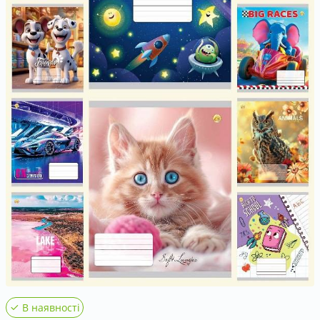
Контакти
UK
|
RU
Вхід
|
Реєстрація
В наявності