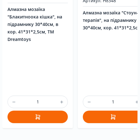
Артикул: H8348
Алмазна мозаїка
Алмазна мозаїка "Стоун-
"Блакитноока кішка", на
терапія", на підрамнику
підрамнику 30*40см, в
30*40см, кор. 41*31*2,5с
кор. 41*31*2,5см, ТМ
Dreamtoys