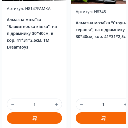
Артикул: H8147РАМКА
Артикул: H8348
Алмазна мозаїка
Алмазна мозаїка "Стоун-
"Блакитноока кішка", на
терапія", на підрамнику
підрамнику 30*40см, в
30*40см, кор. 41*31*2,5с
кор. 41*31*2,5см, ТМ
Dreamtoys