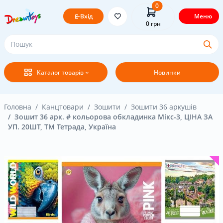
0
Вхід
Меню
0
грн
Головна
Каталог товарів
Новинки
Постачальникам
Покупцям
Головна
Канцтовари
Зошити
Зошити 36 аркушів
Зошит 36 арк. # кольорова обкладинка Мікс-3, ЦІНА ЗА
УП. 20ШТ, ТМ Тетрада, Україна
Оплата і доставка
Новини
Бренди
Акція