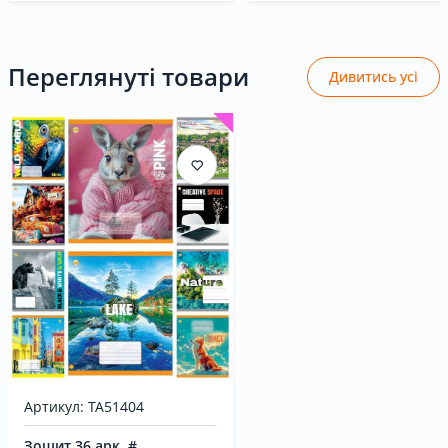
Переглянуті товари
Дивитись усі
Артикул: ТА51404
Зошит 36 арк. #