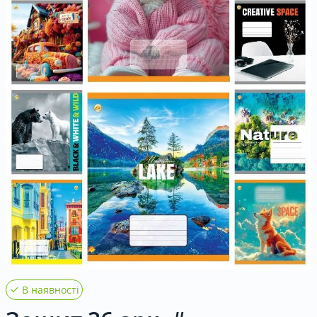
Контакти
UK
|
RU
Вхід
|
Реєстрація
В наявності