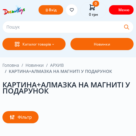
0
Вхід
Меню
0
грн
Головна
Каталог товарів
Новинки
Постачальникам
Покупцям
Головна
Новинки
АРХИВ
КАРТИНА+АЛМАЗКА НА МАГНИТІ У ПОДАРУНОК
Оплата і доставка
КАРТИНА+АЛМАЗКА НА МАГНИТІ У
ПОДАРУНОК
Новини
Бренди
Фільтр
Акція