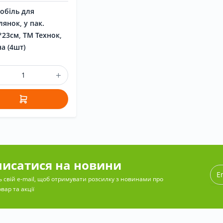
обіль для
лянок, у пак.
*23см, ТМ Технок,
а (4шт)
писатися на новини
 свій e-mail, щоб отримувати розсилку з новинами про
вар та акції