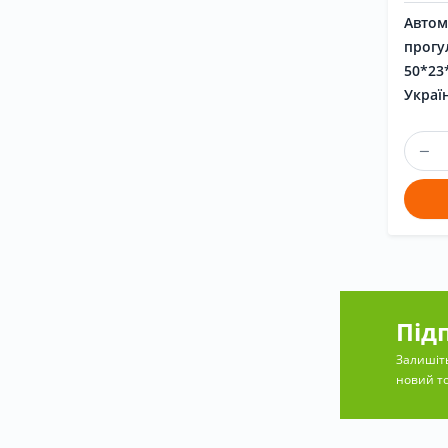
Автом
прогу
50*23
Україн
Під
Залишіть
новий то