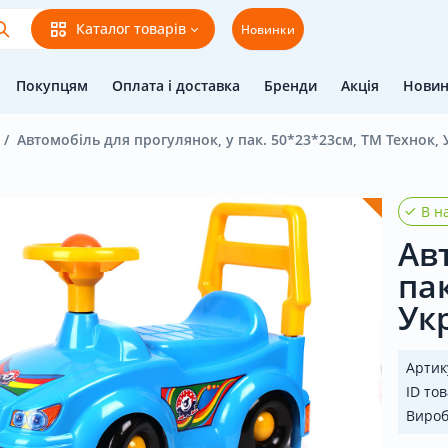
Каталог товарів
Новинки
Покупцям
Оплата і доставка
Бренди
Акція
Нови
Автомобіль для прогулянок, у пак. 50*23*23см, ТМ Технок, 
В на
Ав
па
Ук
Артик
ID тов
Виро