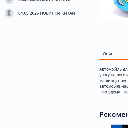
Новини
04.08.2026 НОВИНКИ КИТАЙ
Бренди
Акція
Опис
Автомобіль дл
Контакти
увагу вашого 
машинці повор
автомобілі на
ігор вдома і н
Рекомен
UK
|
RU