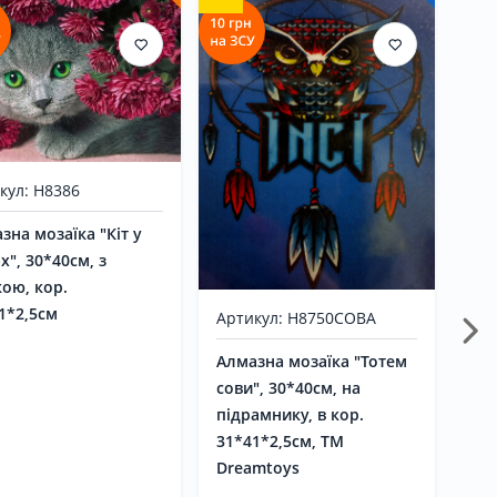
кул: H8386
зна мозаїка "Кіт у
Арт
ах", 30*40см, з
ою, кор.
Орг
1*2,5см
алм
Артикул: H8750СОВА
Алмазна мозаїка "Тотем
сови", 30*40см, на
підрамнику, в кор.
31*41*2,5см, ТМ
Dreamtoys