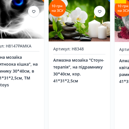
ул: H8147РАМКА
Артикул: H8348
Арти
на мозаїка
Алмазна мозаїка "Стоун-
Алма
итноока кішка", на
терапія", на підрамнику
квіт
мнику 30*40см, в
30*40см, кор.
рамк
41*31*2,5см, ТМ
41*31*2,5см
41*3
toys