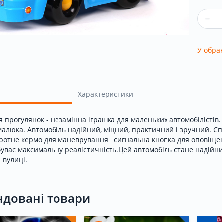
У обра
Характеристики
я прогулянок - незамінна іграшка для маленьких автомобілістів.
малюка. Автомобіль надійний, міцний, практичний і зручний. Спи
отне кермо для маневрування і сигнальна кнопка для оповіщенн
буває максимальну реалістичність.Цей автомобіль стане надійни
а вулиці.
довані товари