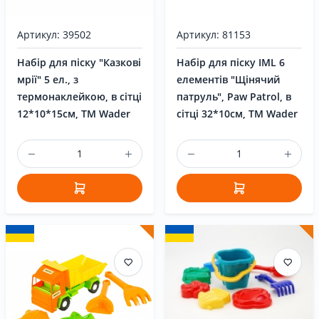
Артикул: 39502
Артикул: 81153
Набір для піску "Казкові
Набір для піску IML 6
мрії" 5 ел., з
елементів "Щінячий
термонаклейкою, в сітці
патруль", Paw Patrol, в
12*10*15см, TM Wader
сітці 32*10см, TM Wader