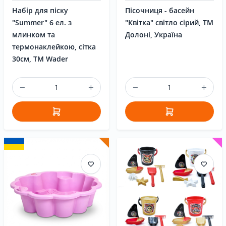
Набір для піску
Пісочниця - басейн
"Summer" 6 ел. з
"Квітка" світло сірий, ТМ
млинком та
Долоні, Україна
термонаклейкою, сітка
30см, ТМ Wader