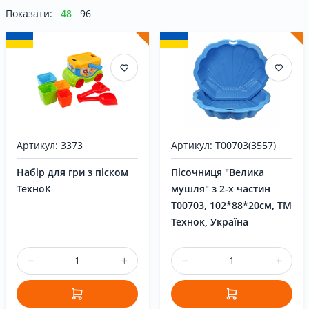
Показати:
48
96
Контакти
UK
|
RU
Вхід
|
Реєстрація
Артикул: 3373
Артикул: T00703(3557)
Набір для гри з піском
Пісочниця "Велика
ТехноК
мушля" з 2-х частин
T00703, 102*88*20см, ТМ
Технок, Україна