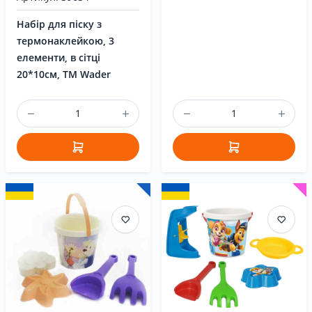
Набір для піску з
термонаклейкою, 3
елементи, в сітці
20*10см, ТМ Wader