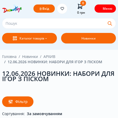
0
Вхід
Меню
0
грн
Головна
Каталог товарів
Новинки
Постачальникам
Покупцям
Головна
Новинки
АРХИВ
12.06.2026 НОВИНКИ: НАБОРИ ДЛЯ ІГОР З ПІСКОМ
Оплата і доставка
12.06.2026 НОВИНКИ: НАБОРИ ДЛЯ
ІГОР З ПІСКОМ
Новини
Бренди
Фільтр
Сортування:
Акція
За замовчуванням