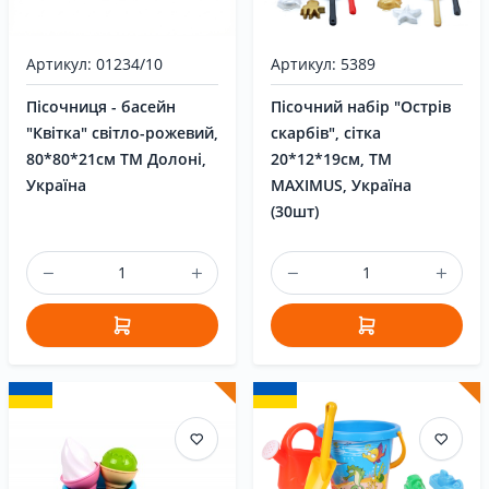
Артикул: 01234/10
Артикул: 5389
Пісочниця - басейн
Пісочний набір "Острів
"Квітка" світло-рожевий,
скарбів", сітка
80*80*21см ТМ Долоні,
20*12*19см, ТМ
Україна
MAXIMUS, Україна
(30шт)