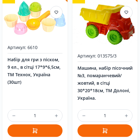
Артикул: 6610
Артикул: 013575/3
Набір для гри з піском,
9 ел., в сітці 17*9*6,5см,
Машина, набір пісочний
ТМ Технок, Україна
№3, помаранчевий/
(30шт)
жовтий, в сітці
30*20*18см, ТМ Долоні,
Україна.