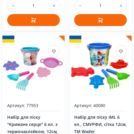
Артикул: 77953
Артикул: 40080
Набір для піску
Набір для піску IML 6
"Крижане серце" 6 ел. з
ел., СМУРФИ, сітка 12см,
термонаклейкою, 12см,
ТМ Wader