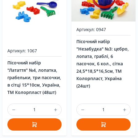
Артикул: 0947
Пісочний набір
"Незабудка" №3: цебро,
Артикул: 1067
лопата, граблі, 6
Пісочний набір
пасочок, 6 кол., сітка
"Латаття" №4, лопатка,
24,5*18,5*16,5см, ТМ
грабельки, три пасочки,
Колорпласт, Україна
в сітці 15*10см, Україна,
(24шт)
ТМ Колорпласт (48шт)