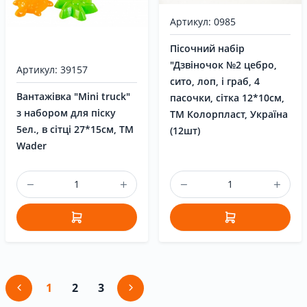
Артикул: 0985
Пісочний набір
"Дзвіночок №2 цебро,
Артикул: 39157
сито, лоп, і граб, 4
Вантажівка "Mini truck"
пасочки, сітка 12*10см,
з набором для піску
ТМ Колорпласт, Україна
5ел., в сітці 27*15см, ТМ
(12шт)
Wader
1
2
3