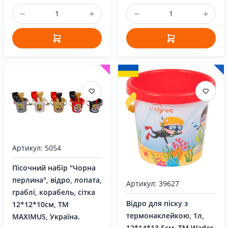
Артикул: 5054
Пісочний набір "Чорна
перлина", відро, лопата,
Артикул: 39627
граблі, корабель, сітка
Відро для піску з
12*12*10см, ТМ
термонаклейкою, 1л,
MAXIMUS, Україна.
12*14*13,5см, ТМ Wader