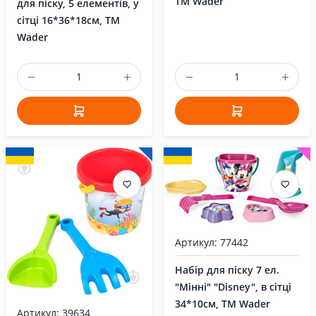
ТМ Wader
для піску, 5 елементів, у
сітці 16*36*18см, ТМ
Wader
Артикул: 77442
Набір для піску 7 ел.
"Мінні" "Disney", в сітці
34*10см, TM Wader
Артикул: 39634