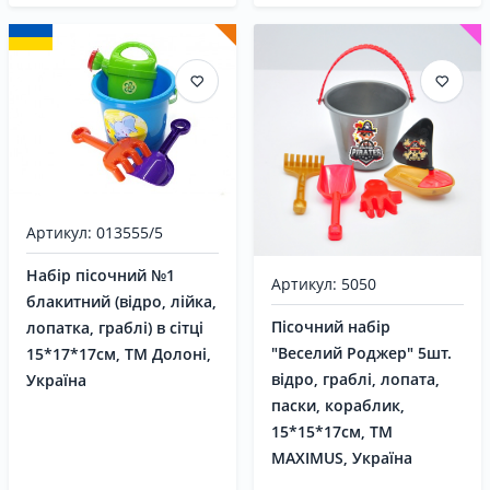
Артикул: 013555/5
Набір пісочний №1
Артикул: 5050
блакитний (відро, лійка,
Пісочний набір
лопатка, граблі) в сітці
"Веселий Роджер" 5шт.
15*17*17см, ТМ Долоні,
відро, граблі, лопата,
Україна
паски, кораблик,
15*15*17см, ТМ
MAXIMUS, Україна