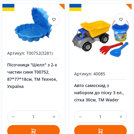
Артикул: T00752(3281)
Пісочниця "Шелл" з 2-х
частин синя T00752,
Артикул: 40085
87*77*18см, ТМ Технок,
Авто самоскид з
Україна
набором до піску 3 ел.,
сітка 30см, TM Wader