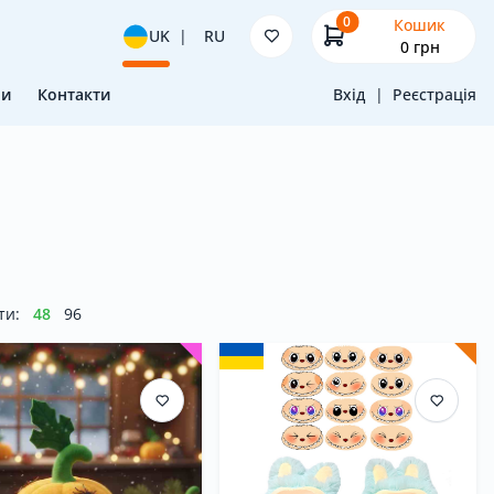
0
Кошик
UK
|
RU
0
грн
ни
Контакти
Вхід
|
Реєстрація
ти:
48
96