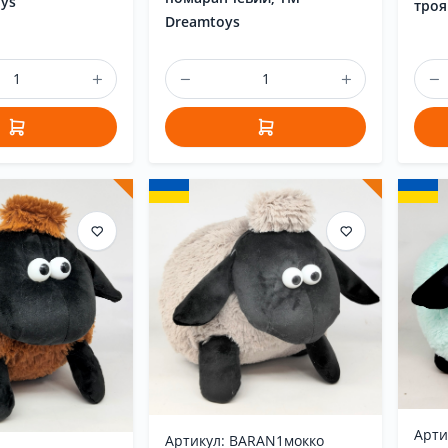
ys
троя
Dreamtoys
Арти
Артикул: BARAN1мокко