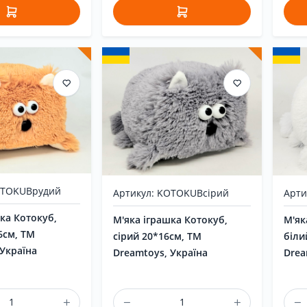
OTOKUBрудий
Арти
Артикул: KOTOKUBсірий
ка Котокуб,
М'як
М'яка іграшка Котокуб,
6см, ТМ
біли
сірий 20*16см, ТМ
 Україна
Drea
Dreamtoys, Україна