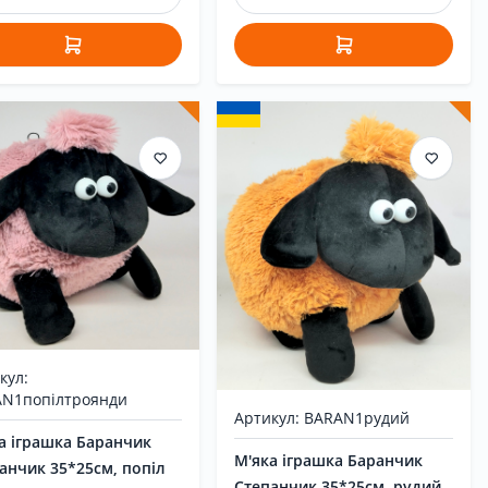
кул:
N1попілтроянди
Артикул: BARAN1рудий
а іграшка Баранчик
М'яка іграшка Баранчик
анчик 35*25см, попіл
Степанчик 35*25см, рудий,