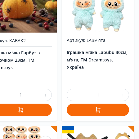
Артикул: LABм'ята
кул: KABAK2
Іграшка м'яка Labubu 30см,
шка м'яка Гарбуз з
м'ята, ТМ Dreamtoys,
очком 23см, ТМ
Україна
mtoys
Вхід
|
Реєстрація