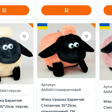
Артикул:
Арти
BARAN1помаранчевий
ARAN1персик
BARA
М'яка іграшка Баранчик
шка Баранчик
М'як
Степанчик 35*25см,
35*25см, персик,
Степ
помаранчевий, ТМ