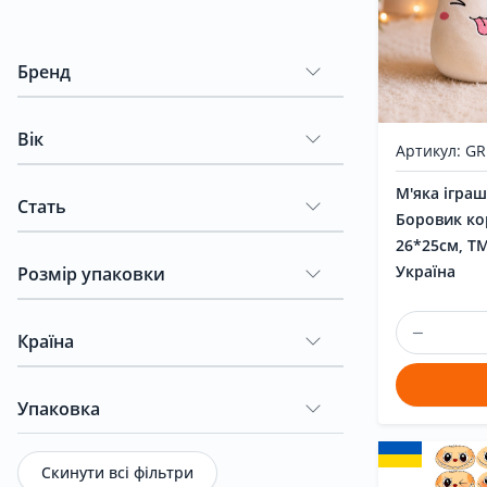
Новини
Бренд
Бренди
Вік
Артикул: G
М'яка іграш
Акція
Стать
Боровик к
26*25см, Т
Україна
Розмір упаковки
Контакти
Країна
Упаковка
Скинути всі фільтри
UK
|
RU