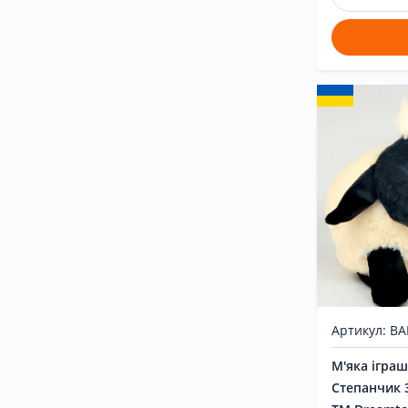
Артикул: B
М'яка ігра
Степанчик 