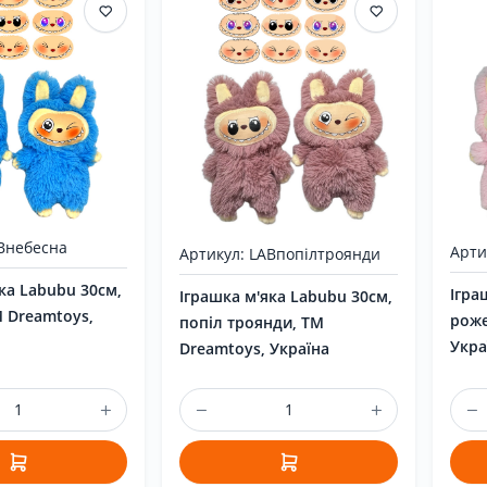
ABнебесна
Арти
Артикул: LABпопілтроянди
ка Labubu 30см,
Ігра
Іграшка м'яка Labubu 30см,
М Dreamtoys,
роже
попіл троянди, ТМ
Укра
Dreamtoys, Україна