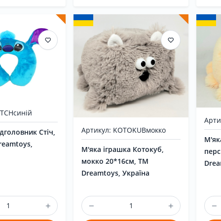
ITCHсиній
Арти
Артикул: KOTOKUBмокко
дголовник Стіч,
М'як
reamtoys,
М'яка іграшка Котокуб,
перс
мокко 20*16см, ТМ
Drea
Dreamtoys, Україна