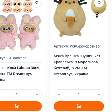
Артикул: PKRбежморозиво
М'яка іграшка "Пушин кет
кул: LABрожева
Крапелька" з морозивом,
шка м'яка Labubu 30см,
бежевий, 26см, ТМ
ва, ТМ Dreamtoys,
Dreamtoys, Україна
їна