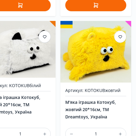
кул: KOTOKUBбілий
Артикул: KOTOKUBжовтий
а іграшка Котокуб,
М'яка іграшка Котокуб,
й 20*16см, ТМ
жовтий 20*16см, ТМ
mtoys, Україна
Dreamtoys, Україна