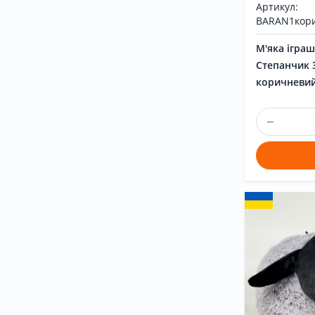
Артикул:
BARAN1кор
М'яка ігра
Степанчик 
коричневий