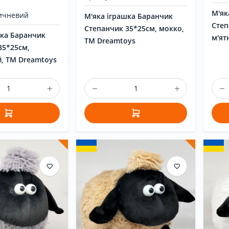
М'як
ичневий
М'яка іграшка Баранчик
Степ
Степанчик 35*25см, мокко,
шка Баранчик
м'ят
ТМ Dreamtoys
35*25см,
, ТМ Dreamtoys