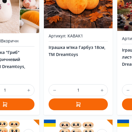
Артикул: KABAK1
Арти
RIBкоричн
Іграшка м'яка Гарбуз 18см,
Ігра
ка "Гриб"
ТМ Dreamtoys
лист
оричневий
Drea
М Dreamtoys,