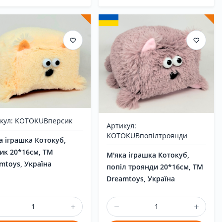
кул: KOTOKUBперсик
Артикул:
KOTOKUBпопілтроянди
а іграшка Котокуб,
ик 20*16см, ТМ
М'яка іграшка Котокуб,
mtoys, Україна
попіл троянди 20*16см, ТМ
Dreamtoys, Україна