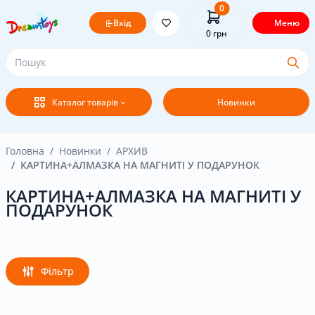
0
Вхід
Меню
0
грн
Головна
Каталог товарів
Новинки
Постачальникам
Покупцям
Головна
Новинки
АРХИВ
КАРТИНА+АЛМАЗКА НА МАГНИТІ У ПОДАРУНОК
Оплата і доставка
КАРТИНА+АЛМАЗКА НА МАГНИТІ У
ПОДАРУНОК
Новини
Бренди
Фільтр
Акція