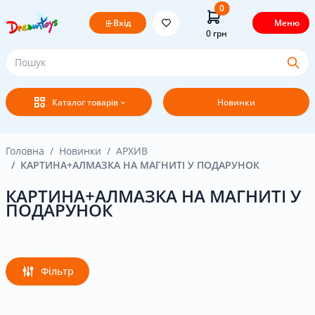
0
Вхід
Меню
0
грн
Головна
Каталог товарів
Новинки
Постачальникам
Покупцям
Головна
Новинки
АРХИВ
КАРТИНА+АЛМАЗКА НА МАГНИТІ У ПОДАРУНОК
Оплата і доставка
КАРТИНА+АЛМАЗКА НА МАГНИТІ У
ПОДАРУНОК
Новини
Бренди
Фільтр
Акція