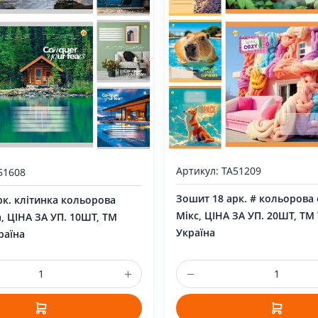
Артикул: ТА51209
51608
Зошит 18 арк. # кольорова
рк. клітинка кольорова
Мікс, ЦІНА ЗА УП. 20ШТ, ТМ 
, ЦІНА ЗА УП. 10ШТ, ТМ
Україна
раїна