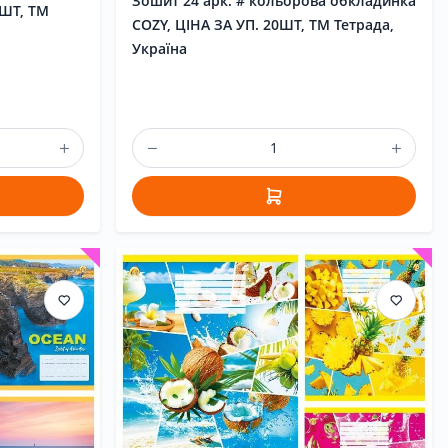
Зошит 24 арк. # кольорова обкладинка
0ШТ, ТМ
COZY, ЦІНА ЗА УП. 20ШТ, ТМ Тетрада,
Україна