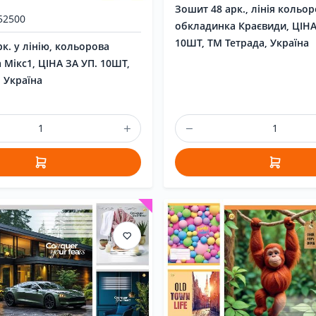
Зошит 48 арк., лінія кольо
52500
обкладинка Краєвиди, ЦІНА
10ШТ, ТМ Тетрада, Україна
к. у лінію, кольорова
 Мікс1, ЦІНА ЗА УП. 10ШТ,
 Україна