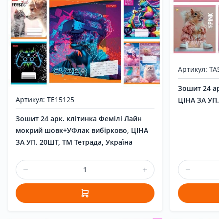
Артикул: ТА
Зошит 24 ар
Артикул: ТЕ15125
ЦІНА ЗА УП.
Зошит 24 арк. клітинка Фемілі Лайн
мокрий шовк+УФлак вибірково, ЦІНА
ЗА УП. 20ШТ, ТМ Тетрада, Україна