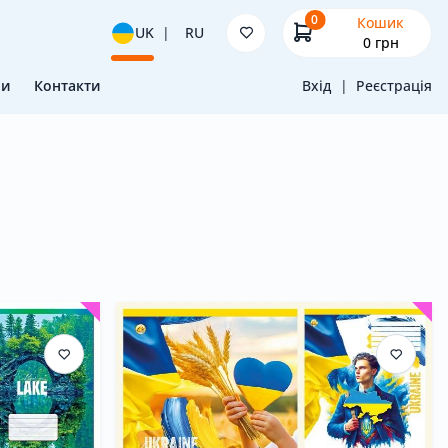
0
Кошик
UK
|
RU
0
грн
ни
Контакти
Вхід
|
Реєстрація