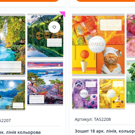
Артикул: ТА52208
52207
Зошит 18 арк. лінія, кольо
к. лінія кольорова