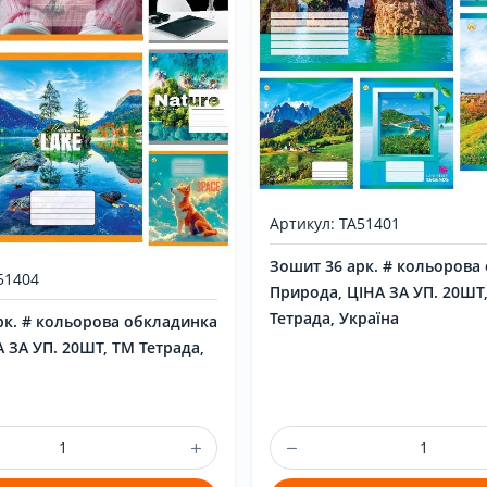
Артикул: ТА51401
Зошит 36 арк. # кольорова
51404
Природа, ЦІНА ЗА УП. 20ШТ
Тетрада, Україна
рк. # кольорова обкладинка
А ЗА УП. 20ШТ, ТМ Тетрада,