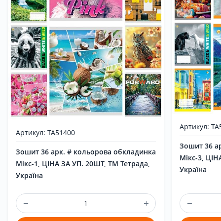
Новини
Бренди
Акція
Артикул: ТА
Контакти
Артикул: ТА51400
Зошит 36 а
Зошит 36 арк. # кольорова обкладинка
Мікс-3, ЦІН
Мікс-1, ЦІНА ЗА УП. 20ШТ, ТМ Тетрада,
Україна
Україна
UK
|
RU