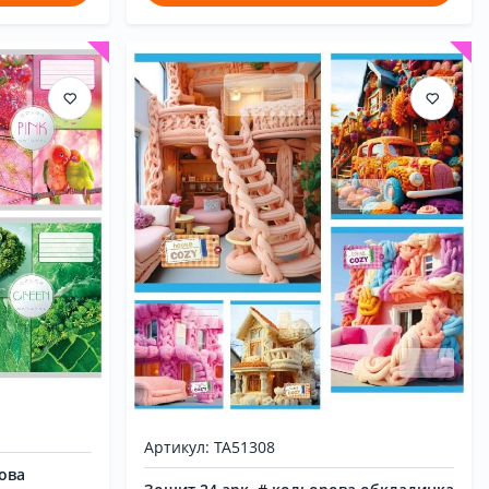
Артикул: ТА51308
рова